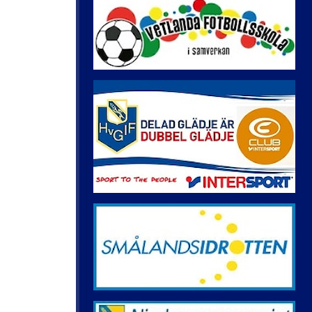
2023
Idrottsplatsen
Resultat 2023
Logga in i FOGIS
Resultat 2021
Bingo
Resultat 2020
Gamla GIF:are
Resultat 2019
Resultat 2010-2025
Resultat 2018
Herrseniorer
Resultat 2017
Spelprogram 2026
Resultat 2016
Resultat 2015
Historia
Resultat 2014
Föreningshistorik
Resultat 2013
Flest matcher
Resultat 2012
Flest mål
Resultat 2011
Resultat 2010