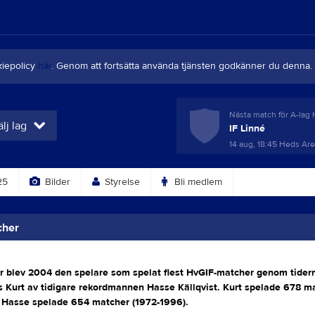
kiepolicy
här
. Genom att fortsätta använda tjänsten godkänner du denna.
Nästa match för A-lag 
lj lag
IF Linné
14 aug, 18:45
Heds Aren
25
Bilder
Styrelse
Bli medlem
cher
r blev 2004 den spelare som spelat flest HvGIF-matcher genom tidern
s Kurt av tidigare rekordmannen Hasse Källqvist. Kurt spelade 678 ma
 Hasse spelade 654 matcher (1972-1996).