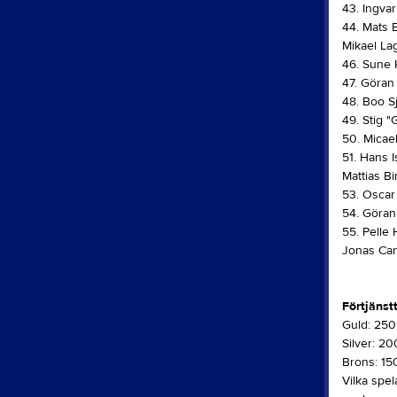
43. Ingva
44. Mats 
Mikael La
46. Sune 
47. Göran
48. Boo S
49. Stig 
50. Micae
51. Hans 
Mattias B
53. Oscar
54. Göran 
55. Pelle
Jonas Can
Förtjänst
Guld: 250
Silver: 2
Brons: 15
Vilka spel