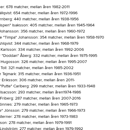
ger: 678 matcher, mellan åren 1982-2011
llqvist: 654 matcher, mellan åren 1972-1996
jernberg: 440 matcher, mellan åren 1938-1956
Vispen" Isaksson: 405 matcher, mellan åren 1945-1964
Johansson: 356 matcher, mellan åren 1960-1972
ke "Timpa" Johansson: 354 matcher, mellan åren 1958-1970
Ahlqvist: 344 matcher, mellan åren 1968-1979
 Karlsson: 334 matcher, mellan åren 1992-2006
er "Doddan" Åberg: 332 matcher, mellan åren 1975-1995
l Hugosson: 326 matcher, mellan åren 1995-2007
 Toll: 321 matcher, mellan åren 1985-2002
r Tejmark: 315 matcher, mellan åren 1936-1951
r Eriksson: 306 matcher, mellan åren 2011-
 "Putte" Carlberg: 299 matcher, mellan åren 1933-1948
 Isacsson: 293 matcher, mellan åren1974-1986
 Friberg: 287 matcher, mellan åren 2007-2016
Tönnies: 279 matcher, mellan åren 1965-1973
ke" Jönsson: 279 matcher, mellan åren 1966-1973
Sterner: 278 matcher, mellan åren 1973-1983
sson: 278 matcher, mellan åren 1979-1991
 Lindström: 277 matcher, mellan åren 1979-1992