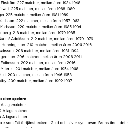
r Ekström: 227 matcher, mellan åren 1934-1948
Ekwall: 225 matcher, mellan åren 1968-1980
ger 225 matcher, mellan åren 1981-1989
Karlsson: 222 matcher, mellan åren 1957-1963
 Karlsson: 220 matcher, mellan åren 1985-1994
jöberg: 218 matcher, mellan åren 1979-1985
"Gurka" Adolfsson: 212 matcher, mellan åren 1970-1979
l Henningsson: 210 matcher, mellan åren 2006-2016
Isaksson: 206 matcher, mellan åren 1981-1994
irgersson: 206 matcher, mellan åren 2006-2011
 Folkesson: 202 matcher, mellan åren 2016-
Ytterell: 201 matcher, mellan åren 1954-1968
 Hult: 200 matcher, mellan åren 1946-1958
tby: 200 matcher, mellan åren 1992-1997
tecken spelare
 A-lagsmatcher
00 A-lagsmatcher
0 A-lagsmatcher
are som fått förtjänsttecken i Guld och silver syns ovan. Brons finns de