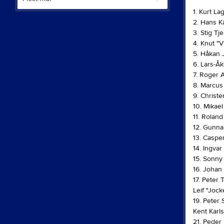
1. Kurt La
2. Hans Kä
3. Stig T
4. Knut "
5. Håkan 
6. Lars-Å
7. Roger 
8. Marcus
9. Christ
10. Mikae
11. Roland
12. Gunna
13. Caspe
14. Ingvar
15. Sonny
16. Johan
17. Peter 
Leif "Joc
19. Peter 
Kent Karl
21. Peder