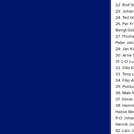
22. Rolf 
23. Johan
24. Ted G
25. Per F
Bengt-Gör
27. Thoma
Peter Joh
29. Jan K
30. Arne 
31. L-O L
32. Olle 
33. Tony 
34. Filip
35. Pontu
36. Mats K
37. Göran
38. Henni
Hasse Ber
P-O Johan
Henrik Jo
42. Lars 