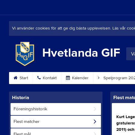
Vi använder cookies för att ge dig bästa upplevelsen. Läs vår coo
Hvetlanda GIF
Vä
Start
Kontakt
Kalender
Spelprogram 20
Historia
Flest mat
Föreningshistorik
Kurt Lage
Flest matcher
gratulera
2011) och
Flest mål