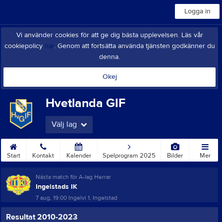
Logga in
Vi använder cookies för att ge dig bästa upplevelsen. Läs vår
cookiepolicy
här
. Genom att fortsätta använda tjänsten godkänner du
denna.
Okej
Hvetlanda GIF
Välj lag
Start
Kontakt
Kalender
Spelprogram 2025
Bilder
Mer
Nästa match för A-lag Herrar
Ingelstads IK
7 aug, 19:00
Ingelvi 1, Ingelstad
Resultat 2010-2023