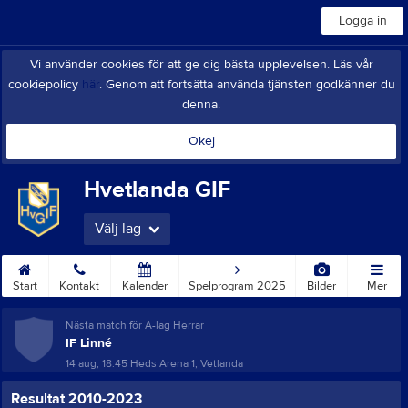
Logga in
Vi använder cookies för att ge dig bästa upplevelsen. Läs vår
cookiepolicy
här
. Genom att fortsätta använda tjänsten godkänner du
denna.
Okej
Hvetlanda GIF
Välj lag
Start
Kontakt
Kalender
Spelprogram 2025
Bilder
Mer
Nästa match för A-lag Herrar
IF Linné
14 aug, 18:45
Heds Arena 1, Vetlanda
Resultat 2010-2023